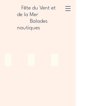
Fête du Vent et
de la Mer
Balades
nautiques
Balade Îles Scilly
Scilly_1
Scilly-12